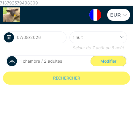
713792579498309
EUR
Séjour du
7 août
au
8 août
1 chambre / 2 adultes
Modifier