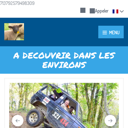
713792579498309
Appeler
MENU
A DECOUVRIR DANS LES
ENVIRONS